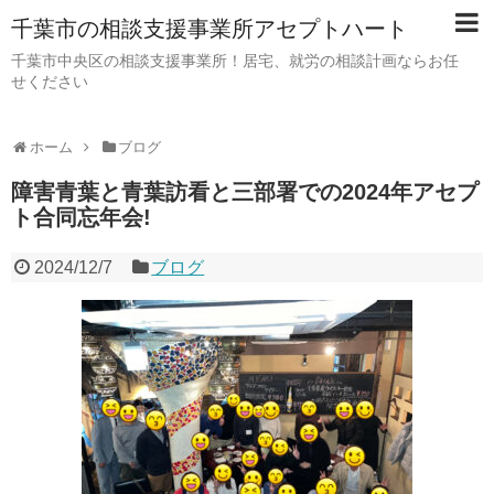
千葉市の相談支援事業所アセプトハート
千葉市中央区の相談支援事業所！居宅、就労の相談計画ならお任
せください
ホーム
ブログ
障害青葉と青葉訪看と三部署での2024年アセプ
ト合同忘年会!
2024/12/7
ブログ